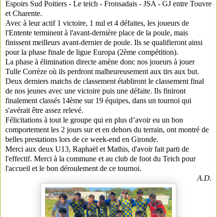
Espoirs Sud Poitiers - Le teich - Fronsadais - JSA - GJ entre Touvre
et Charente.
Avec à leur actif 1 victoire, 1 nul et 4 défaites, les joueurs de
l'Entente terminent à l'avant-dernière place de la poule, mais
finissent meilleurs avant-dernier de poule. Ils se qualifieront ainsi
pour la phase finale de ligue Europa (2ème compétition).
La phase à élimination directe amène donc nos joueurs à jouer
Tulle Corrèze où ils perdront malheureusement aux tirs aux but.
Deux derniers matchs de classement établiront le classement final
de nos jeunes avec une victoire puis une défaite. Ils finiront
finalement classés 14ème sur 19 équipes, dans un tournoi qui
s'avérait être assez relevé.
Félicitations à tout le groupe qui en plus d’avoir eu un bon
comportement les 2 jours sur et en dehors du terrain, ont montré de
belles prestations lors de ce week-end en Gironde.
Merci aux deux U13, Raphaël et Mathis, d'avoir fait parti de
l'effectif. Merci à la commune et au club de foot du Teich pour
l'accueil et le bon déroulement de ce tournoi.
A.D.