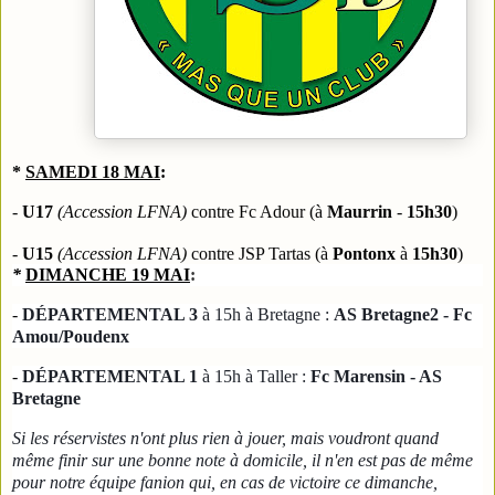
*
SAMEDI 18 MAI
:
-
U17
(Accession LFNA)
contre Fc Adour (à
Maurrin
-
15h30
)
-
U15
(
Accession LFNA
)
contre JSP Tartas (à
Pontonx
à
15h30
)
*
DIMANCHE 19 MAI
:
-
DÉPARTEMENTAL 3
à 15h à Bretagne :
AS Bretagne2 - Fc
Amou/Poudenx
-
DÉPARTEMENTAL 1
à 15h à Taller :
Fc Marensin -
AS
Bretagne
Si les réservistes n'ont plus rien à jouer, mais voudront quand
même finir sur une bonne note à domicile, il n'en est pas de même
pour notre équipe fanion qui, en cas de victoire ce dimanche,