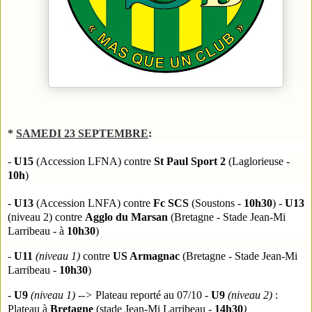
*
SAMEDI 23 SEPTEMBRE
:
-
U15
(Accession LFNA)
contre
St Paul Sport 2
(Laglorieuse -
10h
)
-
U13
(Accession LNFA) contre
Fc SCS
(
Soustons -
10h30
)
-
U13
(niveau 2) contre
Agglo du Marsan
(
Bretagne - Stade Jean-Mi
Larribeau - à
10h30
)
-
U11
(niveau 1)
contre
US Armagnac
(Bretagne - Stade Jean-Mi
Larribeau -
10h30
)
-
U9
(niveau 1) -->
Plateau reporté au 07/10
-
U9
(niveau 2)
:
Plateau à
Bretagne
(stade Jean-Mi Larribeau -
14h30
)