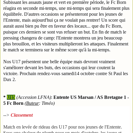
Subissant les assauts jaune et vert en première période, le Fc Born
réagira en seconde mi-temps, une mi-temps qui sera finalement plus
équilibrée. D'autres occasions se présenteront pour les jeunes de
l'Entente, mais aujourd'hui ça ne voulait pas rentrer! Un score qui
aurait aussi bien pu être en faveur des locaux... que du Fc Born,
puisque ces derniers se sont vus refuser un but. En fin de match le
pressing changera de camp: l'Entente montrera un jeu beaucoup
plus brouillon, et les visiteurs multiplieront les attaques. Finalement
le match se terminera sur le même score qu'à la mi-temps.
Nos U17 présentent une belle équipe mais devront vraiment
s'améliorer devant les buts, des occasions qui leur coutent la
victoire. Prochain rendez-vous samedi14 octobre contre St Paul les
Dax 2.
*
U15
(Accession LFNA)
:
Entente US Marsan / AS Bretagne 1 -
5 Fc Born
(
Buteur
: Timéo)
-->
Classement
Match en levée de rideau des U17 pour nos jeunes de l'Entente.
Sous une chaleur de plomb pour un mois d'octobre, les jaune et