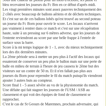
bleu recevaient les joueurs du Fc Brn en ce début d'après midi.
Les vingt premières minutes sont assez pauvres techniquement des
2 côtés avec beaucoup de ballons aériens et de déchets techniques.
Et c'est sur un de ces ballons lobés qu'est trouvé au second poteau
un joueur du Fc Born pour ouvrir le score. Les locaux n'arrivent
pas vraiment à rentrer dans ce match et c'est sur une récupération
haute, suite à un pressing sur 6 mètres adverse, que les joueurs de
l'entente reviendront au score par une belle frappe à l'entrée de
surface sous la barre.
Score à la mi temps logique de 1 - 1, avec du mieux techniquement
lors des dix dernières minutes.
La 2ème période sera à mettre un peu plus à l'actif des locaux qui
essaieront de conserver un peu plus le ballon mais sur une perte de
balle en milieu de terrain à l'heure de jeu causera le 2ème but des
visiteurs sur un contre de 50 m. Et il n'en fallait pas plus aux
joueurs du Born pour reprendre le fil du match puisqu'ils viendront
ajouter 3 autres buts au compteur.
Score final 1 - 5 assez sévère au vu de la physionomie du match.
Une défaite qui fait stagner les joueurs de l'USM / ASB au
classement et qui voit des équipes de fond de classement se
rapprocher.
C'est le cas de St Geours de Maremnes, prochain adversaire, qui