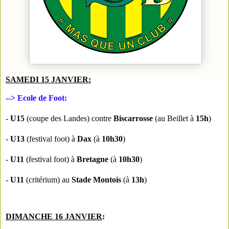
SAMEDI 15 JANVIER
:
--> Ecole de Foot:
- 
U15
 (coupe des Landes) contre 
Biscarrosse
 (au Beillet à 
15h
)

- 
U13
 (festival foot) à
 Dax
 (à 
10h30
)
- 
U11
 (festival foot) à 
Bretagne
 (à 
10h30
)

- 
U11
 (critérium) au 
Stade Montois
 (à 
13h
)
DIMANCHE 16 JANVIER
: