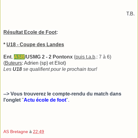
T.B.
Résultat Ecole de Foot
:
*
U18 - Coupe des Landes
Ent.
ASB
/USMG 2 - 2 Pontonx
(
puis t.a.b
.: 7 à 6)
(
Buteurs
: Adrien (sp) et Eliot)
Les
U18
se qualifient pour le prochain tour!
--> Vous trouverez le compte-rendu du match dans
l'onglet
"
Actu école de foot
"
.
AS Bretagne
à
22:49