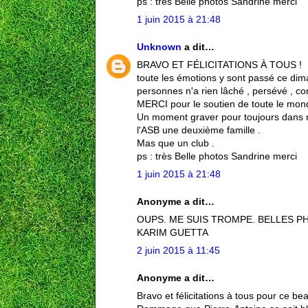
ps : très Belle photos Sandrine merci
1 juin 2015 à 21:48
Unknown
a dit…
BRAVO ET FÉLICITATIONS À TOUS !
toute les émotions y sont passé ce dim
personnes n'a rien lâché , persévé , com
MERCI pour le soutien de toute le mond
Un moment graver pour toujours dans 
l'ASB une deuxième famille .
Mas que un club .
ps : très Belle photos Sandrine merci
1 juin 2015 à 21:48
Anonyme a dit…
OUPS. ME SUIS TROMPE. BELLES P
KARIM GUETTA
2 juin 2015 à 11:45
Anonyme a dit…
Bravo et félicitations à tous pour ce bea