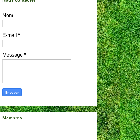
Nous contacter
Nom
E-mail
*
Message
*
Membres