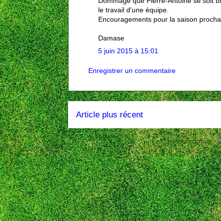
Dommage que Pierre-Antoine se soit bl
le travail d'une équipe.
Encouragements pour la saison procha
Damase
5 juin 2015 à 15:01
Enregistrer un commentaire
Article plus récent
Inscription à :
P