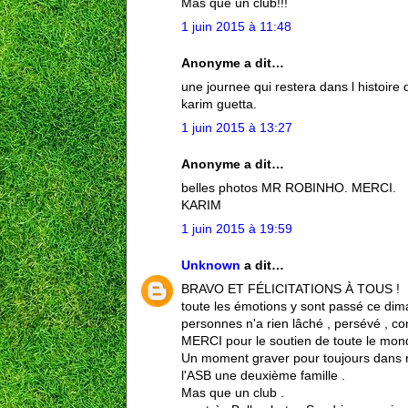
Mas que un club!!!
1 juin 2015 à 11:48
Anonyme a dit…
une journee qui restera dans l histoire
karim guetta.
1 juin 2015 à 13:27
Anonyme a dit…
belles photos MR ROBINHO. MERCI.
KARIM
1 juin 2015 à 19:59
Unknown
a dit…
BRAVO ET FÉLICITATIONS À TOUS !
toute les émotions y sont passé ce dim
personnes n'a rien lâché , persévé , com
MERCI pour le soutien de toute le mond
Un moment graver pour toujours dans 
l'ASB une deuxième famille .
Mas que un club .