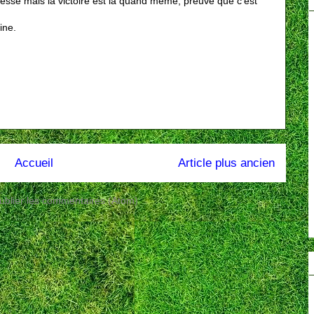
essé mais la victoire est là quand même, preuve que c'est
ine.
Accueil
Article plus ancien
ublier les commentaires (Atom)