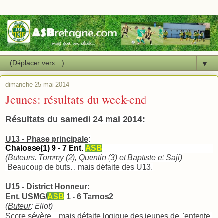
▼
dimanche 25 mai 2014
Jeunes: résultats du week-end
Résultats du samedi 24 mai 2014:
U13 - Phase principale
:
Chalosse(1) 9 - 7 Ent.
ASB
(
Buteurs
: Tommy (2), Quentin (3) et Baptiste et Saji)
Beaucoup de buts... mais défaite des U13.
U15 - District Honneur
:
Ent. USMG/
ASB
1 - 6 Tarnos2
(
Buteur
: Eliot)
Score sévère... mais défaite logique des
jeunes
de l'entente.