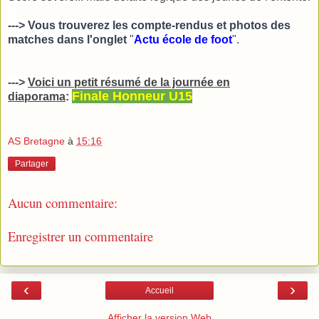
---> Vous trouverez les compte-rendus et photos des
matches dans l'onglet
"
Actu école de foot
"
.
--->
Voici un petit résumé de la journée en
Finale Honneur U15
diaporama
:
AS Bretagne
à
15:16
Partager
Aucun commentaire:
Enregistrer un commentaire
‹
›
Accueil
Afficher la version Web