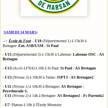
SAMEDI 14 MARS
:
-->
École de Foot
: -
U18
(
Départemental 1
)
à 15h30 à
Bretagne
:
Ent. ASB/USM - St Paul
-
U15
(
Départemental 3
)
à 15h30 à Labenne:
Labenne OSC - AS
Bretagne
-
U13
(
Accès LFNA
)
à 10h à St Paul:
St Paul - AS Bretagne
-
U13
(
Niveau 3)
à 10h30 à Tartas:
JSPT3 - AS Bretagne2
-
U11
(
Niveau 1)
à 10h30 à Bretagne:
AS Bretagne -
Peyrehorade S.
-
U11
(
Niveau 2)
à 14h à Bretagne:
AS Bretagne2 - Fc Parentis2
-
U7
: Plateau à 10h à l'Étoile Montoise