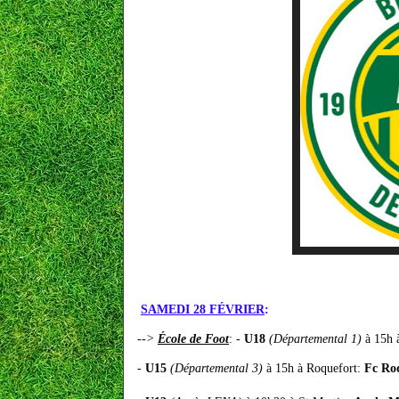
SAMEDI 28 FÉVRIER
:
-->
École de Foot
: -
U18
(
Départemental 1
)
à 15h 
-
U15
(
Départemental 3
)
à 15h à Roquefort:
Fc Roq