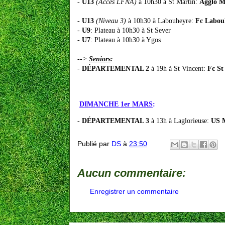
-
U13
(
Accès LFNA
)
à 10h30 à St Martin:
Agglo M
-
U13
(
Niveau 3
)
à 10h30 à Labouheyre:
Fc Labou
-
U9
: Plateau à 10h30 à St Sever
-
U7
: Plateau à 10h30 à Ygos
-->
Seniors
:
-
DÉPARTEMENTAL 2
à 19h à St Vincent:
Fc St
DIMANCHE 1er MARS
:
-
DÉPARTEMENTAL 3
à 13h à Laglorieuse:
US M
Publié par
DS
à
23:50
Aucun commentaire:
Enregistrer un commentaire