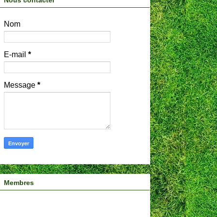
Nous contacter
Nom
E-mail
*
Message
*
Membres