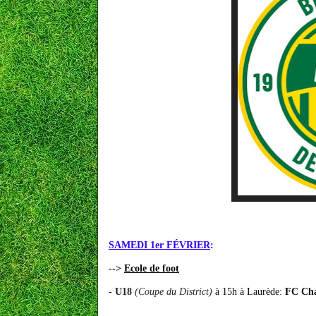
SAMEDI 1er FÉVRIER
:
-->
Ecole de foot
-
U18
(Coupe du District)
à 15h à Laurède:
FC Cha