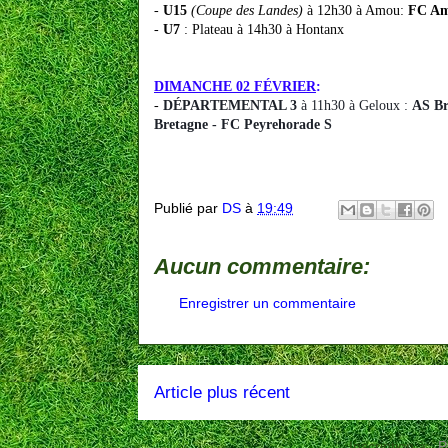
-
U15
(Coupe des Landes)
à 12h30 à Amou:
FC Am
-
U7
: Plateau à 14h30 à Hontanx
DIMANCHE 02 FÉVRIER
:
-
DÉPARTEMENTAL 3
à 11h30 à Geloux :
AS Br
Bretagne - FC Peyrehorade S
Publié par
DS
à
19:49
Aucun commentaire:
Enregistrer un commentaire
Article plus récent
Inscription à :
P