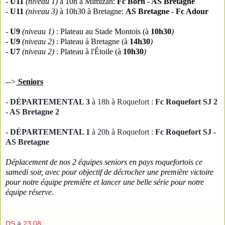
-
U11
(niveau 1)
à 10h à Mimizan:
Fc Born - AS Bretagne
-
U11
(niveau 3)
à 10h30 à Bretagne:
AS Bretagne - Fc Adour
-
U9
(niveau 1)
:
Plateau au Stade Montois
(à
10h30
)
-
U9
(niveau 2)
:
Plateau à
Bretagne
(à
14h30
)
-
U7
(niveau 2)
:
Plateau à l'Étoile
(à
10h30
)
-->
Seniors
-
DÉPARTEMENTAL 3
à 18h à Roquefort :
Fc Roquefort SJ 2
-
AS Bretagne 2
-
DÉPARTEMENTAL 1
à 20h à Roquefort :
Fc Roquefort SJ -
AS Bretagne
Déplacement de nos 2 équipes seniors en pays roquefortois ce
samedi soir, avec pour objectif de décrocher une première victoire
pour notre équipe première et lancer une belle série pour notre
équipe réserve.
DS
à
23:08