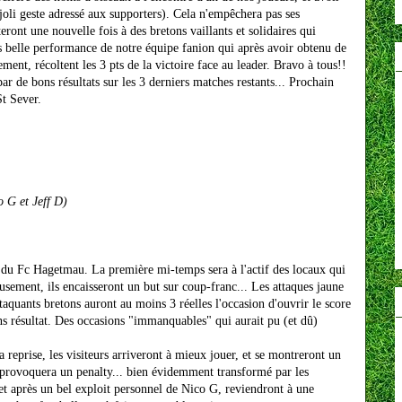
joli geste adressé aux supporters). Cela n'empêchera pas ses
eront une nouvelle fois à des bretons vaillants et solidaires qui
rès belle performance de notre équipe fanion qui après avoir obtenu de
ement, récoltent les 3 pts de la victoire face au leader. Bravo à tous!!
ar de bons résultats sur les 3 derniers matches restants... Prochain
t Sever.
o G et Jeff D)
 du Fc Hagetmau. La première mi-temps sera à l'actif des locaux qui
usement, ils encaisseront un but sur coup-franc... Les attaques jaune
taquants bretons auront au moins 3 réelles l'occasion d'ouvrir le score
ans résultat. Des occasions "immanquables" qui aurait pu (et dû)
la reprise, les visiteurs arriveront à mieux jouer, et se montreront un
 provoquera un penalty... bien évidemment transformé par les
 et après un bel exploit personnel de Nico G, reviendront à une