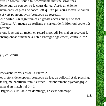
tré un football tout à fait convenable mais ne seront pas
n 3ème but, un peu contre le cours du jeu. Après un énième
vera dans les pieds de coach Jeff qui n'a plus qu'à mettre le ballon
ne et vert pourront avoir beaucoup de regrets...
leur portée. On regrettera ces 3 grosses occasions qui se sont
ifférence. Un maque de réalisme et surtout de finition qui coute très
retonne...
retons joueront un match en retard mercredi 1er mai en recevant le
u championnat dimanche à 13h à Bretagne également, contre Aire2.
 (2) et Gabin)
ecevaient les voisins de St Pierre 2.
es bretons développent beaucoup de jeu, de collectif et de pressing,
de régime habituelle refait surface... effondrement psychologique,
enter d'un match nul 3 - 3.
 à Bigflo & Oli: "ah c'est dommage, ah c'est dommage..."
L.L.