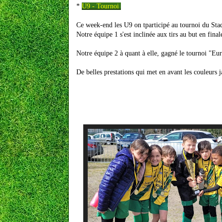
*
U9 - Tournoi
Ce week-end les U9 on tparticipé au tournoi du Sta
Notre équipe 1 s'est inclinée aux tirs au but en fin
Notre équipe 2 à quant à elle, gagné le tournoi "Eu
De belles prestations qui met en avant les couleurs 