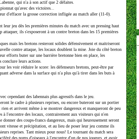
Labenne, qui n'a à son actif que 2 défaites.
pionnat qu'avec des victoires...
ur d'effacer la grosse correction infligée au match aller (11-0).
nt leur jeu dès les premières minutes du match avec un pressing haut
op attaquer, ils s'exposeront à un contre breton dans les 15 premières
taques mais les bretons resteront solides défensivement et maitriseront
ouvelle contre attaque, les locaux doublent la mise. Joie du côté breton
eur efforts buter sur une barrière bretonne bien en place, les
s conclure leurs actions.
ur les voir réduire le score: les défenseurs bretons, peut-être par
uant adverse dans la surface qui n'a plus qu'à tirer dans les buts à
ec cependant des labennais plus agressifs dans le jeu.
ront le cadre à plusieurs reprises, ou encore buteront sur un portier
nt rien et arrivent même à se montrer dangereux et manqueront de peu
es à l'encontre des locaux, contrairement aux visiteurs qui n'en
 de donner des coups-francs dangereux, mais qui heureusement seront
t vitesse et précipitation, et au lieu de poser leur jeu comme ils
usieurs reprises. Tant mieux pour nous! Le tournant du match sera
ociféré des noms d'oiseaux à l'encontre d'un de nos joueurs, et avoir