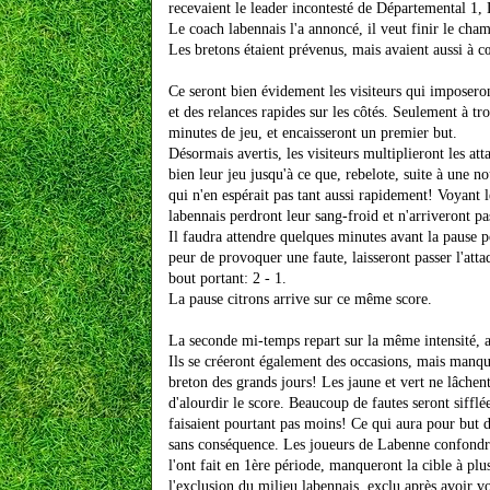
recevaient le leader incontesté de Départemental 1, 
Le coach labennais l'a annoncé, il veut finir le cham
Les bretons étaient prévenus, mais avaient aussi à cœ
Ce seront bien évidement les visiteurs qui imposero
et des relances rapides sur les côtés. Seulement à tr
minutes de jeu, et encaisseront un premier but.
Désormais avertis, les visiteurs multiplieront les at
bien leur jeu jusqu'à ce que, rebelote, suite à une n
qui n'en espérait pas tant aussi rapidement! Voyant l
labennais perdront leur sang-froid et n'arriveront pa
Il faudra attendre quelques minutes avant la pause po
peur de provoquer une faute, laisseront passer l'attaq
bout portant: 2 - 1.
La pause citrons arrive sur ce même score.
La seconde mi-temps repart sur la même intensité, av
Ils se créeront également des occasions, mais manque
breton des grands jours! Les jaune et vert ne lâche
d'alourdir le score. Beaucoup de fautes seront sifflé
faisaient pourtant pas moins! Ce qui aura pour but
sans conséquence. Les joueurs de Labenne confondron
l'ont fait en 1ère période, manqueront la cible à pl
l'exclusion du milieu labennais, exclu après avoir v