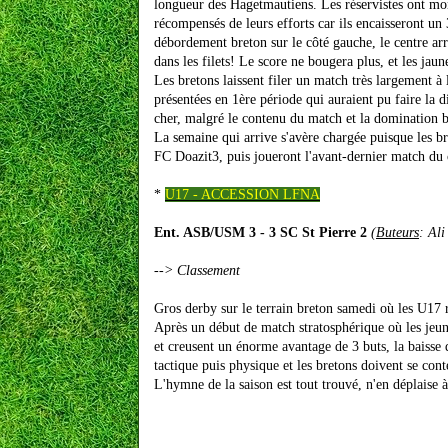
longueur des Hagetmautiens. Les réservistes ont mon
récompensés de leurs efforts car ils encaisseront u
débordement breton sur le côté gauche, le centre arri
dans les filets! Le score ne bougera plus, et les jau
Les bretons laissent filer un match très largement à 
présentées en 1ère période qui auraient pu faire la d
cher, malgré le contenu du match et la domination b
La semaine qui arrive s'avère chargée puisque les b
FC Doazit3, puis joueront l'avant-dernier match d
*
U17 - ACCESSION LFNA
Ent. ASB/USM 3 - 3 SC St Pierre 2
(
Buteurs
: Ali
-->
Classement
Gros derby sur le terrain breton samedi où les U17 r
Après un début de match stratosphérique où les jeun
et creusent un énorme avantage de 3 buts, la baisse 
tactique puis physique et les bretons doivent se cont
L'hymne de la saison est tout trouvé, n'en déplaise