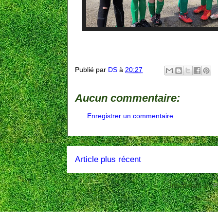
Publié par
DS
à
20:27
Aucun commentaire:
Enregistrer un commentaire
Article plus récent
Inscription à :
P