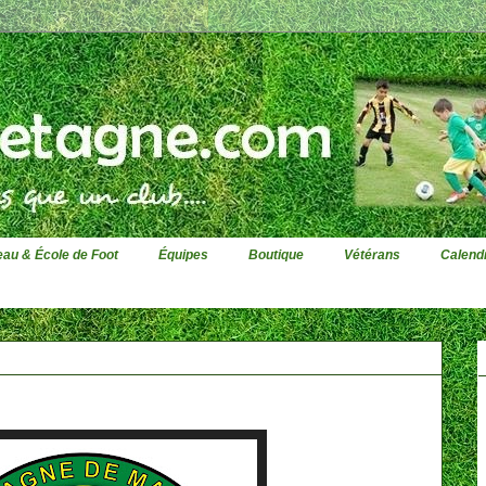
au & École de Foot
Équipes
Boutique
Vétérans
Calendr