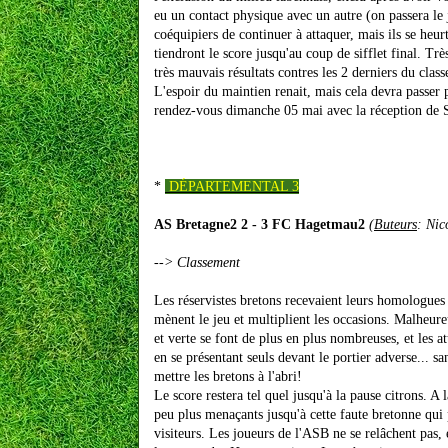
eu un contact physique avec un autre (on passera le 
coéquipiers de continuer à attaquer, mais ils se heurt
tiendront le score jusqu'au coup de sifflet final. T
très mauvais résultats contres les 2 derniers du class
L'espoir du maintien renait, mais cela devra passer p
rendez-vous dimanche 05 mai avec la réception de S
*
DÉPARTEMENTAL 3
AS Bretagne2 2 - 3 FC Hagetmau2
(
Buteurs
: Nic
-->
Classement
Les réservistes bretons recevaient leurs homologues
mènent le jeu et multiplient les occasions. Malheure
et verte se font de plus en plus
nombreuses, et les at
en se présentant seuls devant le portier adverse... s
mettre les bretons à l'abri!
Le score restera tel quel jusqu'à la pause citrons. A 
peu plus menaçants jusqu'à cette faute bretonne qui
visiteurs. Les joueurs de l'ASB ne se relâchent pas,