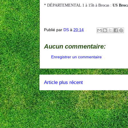
* DÉPARTEMENTAL 1 à 15h à Brocas :
 US Broca
Publié par
DS
à
20:14
Aucun commentaire:
Enregistrer un commentaire
Article plus récent
Inscription à :
P