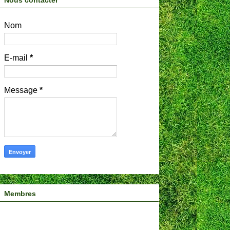
Nous contacter
Nom
E-mail
*
Message
*
Membres