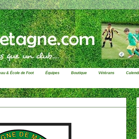
au & École de Foot
Équipes
Boutique
Vétérans
Calendr