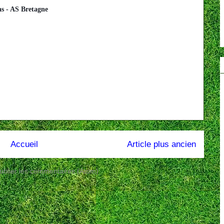
s - 
AS Bretagne
Accueil
Article plus ancien
ublier les commentaires (Atom)