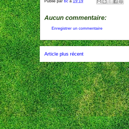
Publié par
bc
à
19:19
Aucun commentaire:
Enregistrer un commentaire
Article plus récent
Inscription à :
P