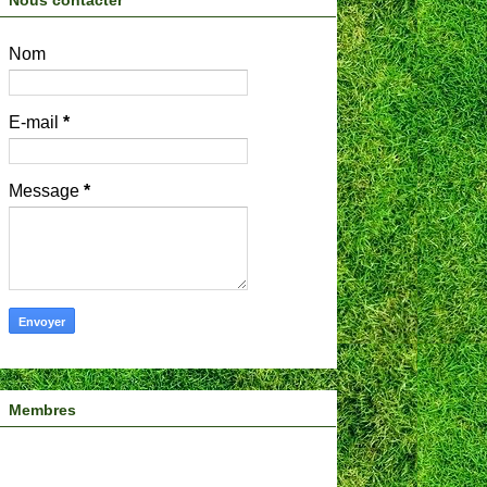
Nous contacter
Nom
E-mail
*
Message
*
Membres