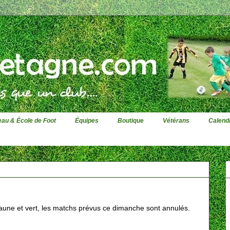
au & École de Foot
Équipes
Boutique
Vétérans
Calendr
jaune et vert, les matchs prévus ce dimanche sont annulés.