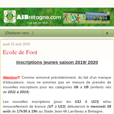
▼
jeudi 15 août 2019
Ecole de Foot
Inscriptions jeunes saison 2019/ 2020
Comme annoncé précédemment, du fait d'un manque
Attention
!!!
d'éducateurs, nous ne sommes pas en mesure de prendre de
nouvelles inscriptions pour les catégories
U6
à
U9
(enfants nés
de
2011 à 2014
).
Les nouvelles inscriptions
(pour les
U11
&
U13
)
et/ou
renouvellement de licence
(
U7
à
U13
)
débuteront le
mercredi 28
août
de
17h30 à 19h
au Stade
Jean-Mi Larribeau à Bretagne.