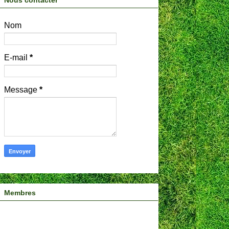
Nous contacter
Nom
E-mail
*
Message
*
Membres