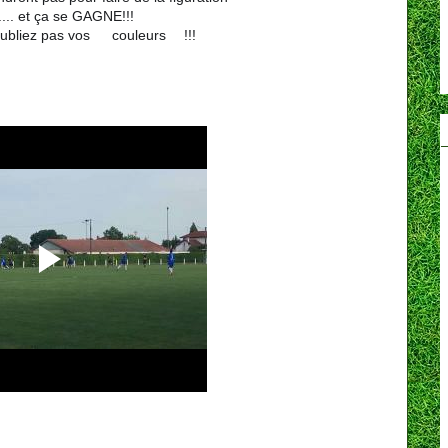
..... et ça se GAGNE!!!
oubliez pas vos
couleurs
!!!
🔰
🔰