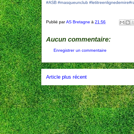
#
ASB
#
masqueunclub
#
letitreenlignedemire
#
r
Publié par
AS Bretagne
à
21:56
Aucun commentaire:
Enregistrer un commentaire
Article plus récent
Inscription à :
P