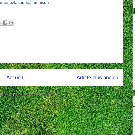
amenezlacoupeàlamaison
Accueil
Article plus ancien
ublier les commentaires (Atom)