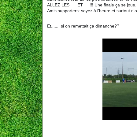
ALLEZ LES
ET
!!! Une finale ça se joue
💛
💚
Amis supporters: soyez à l'heure et surtout n'
Et....... si on remettait ça dimanche??
😉
⤵️