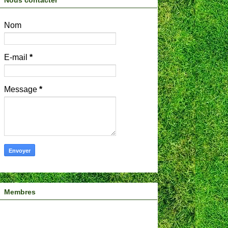
Nous contacter
Nom
E-mail
*
Message
*
Membres