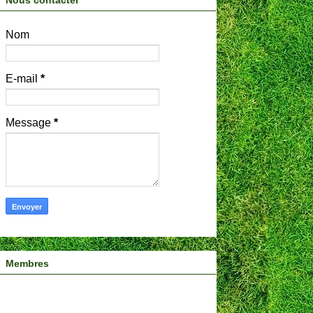
Nous contacter
Nom
E-mail
*
Message
*
Membres