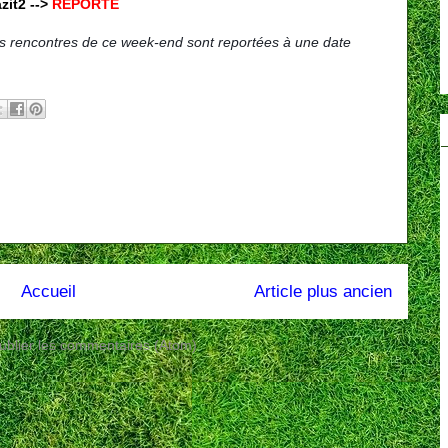
zit2 -->
REPORTÉ
es rencontres de ce week-end sont reportées à une date
Accueil
Article plus ancien
ublier les commentaires (Atom)