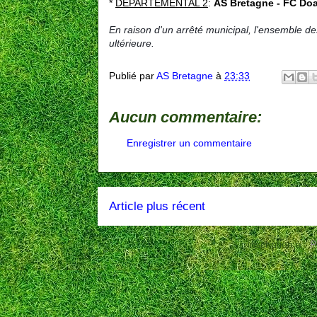
*
DÉPARTEMENTAL 2
:
AS Bretagne - FC Doa
En raison d'un arrêté municipal, l'ensemble d
ultérieure.
Publié par
AS Bretagne
à
23:33
Aucun commentaire:
Enregistrer un commentaire
Article plus récent
Inscription à :
P