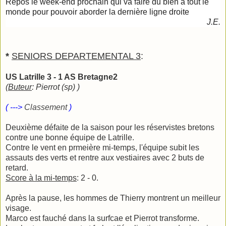
Repos le week-end prochain qui va faire du bien à tout le
monde pour pouvoir aborder la dernière ligne droite
J.E.
*
SENIORS DEPARTEMENTAL 3
:
US Latrille 3 - 1 AS Bretagne2
(
Buteur
: Pierrot (sp) )
( --->
Classement
)
Deuxième défaite de la saison pour les réservistes bretons
contre une bonne équipe de Latrille.
Contre le vent en prmeière mi-temps, l'équipe subit les
assauts des verts et rentre aux vestiaires avec 2 buts de
retard.
Score à la mi-temps
: 2 - 0.
Après la pause, les hommes de Thierry montrent un meilleur
visage.
Marco est fauché dans la surfcae et Pierrot transforme.