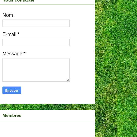
Nous contacter
Nom
E-mail
*
Message
*
Membres