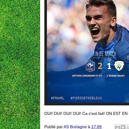
OUI! OUI! OUI! OUI! Ca c'est fait! ON EST 
Publié par
AS Bretagne
à
17:09