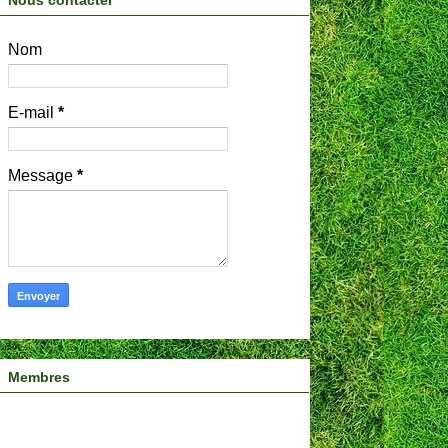
Nous contacter
Nom
E-mail
*
Message
*
Membres