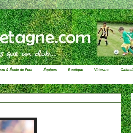
au & École de Foot
Équipes
Boutique
Vétérans
Calendr