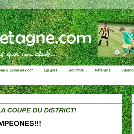
au & École de Foot
Équipes
Boutique
Vétérans
Calendr
A COUPE DU DISTRICT!
MPEONES!!!