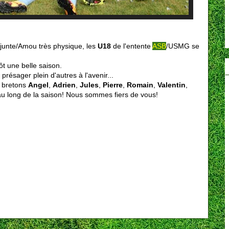
ajunte/Amou très physique, les
U18
de l'entente
ASB
/USMG se
ôt une belle saison.
présager plein d'autres à l'avenir...
x bretons
Angel
,
Adrien
,
Jules
,
Pierre
,
Romain
,
Valentin
,
t au long de la saison! Nous sommes fiers de vous!