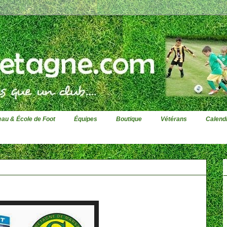
au & École de Foot
Équipes
Boutique
Vétérans
Calendr