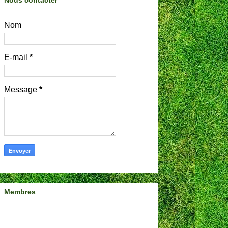
Nous contacter
Nom
E-mail
*
Message
*
Membres