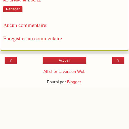
AS Bretagne
à
08:11
Partager
Aucun commentaire:
Enregistrer un commentaire
‹
›
Accueil
Afficher la version Web
Fourni par
Blogger
.