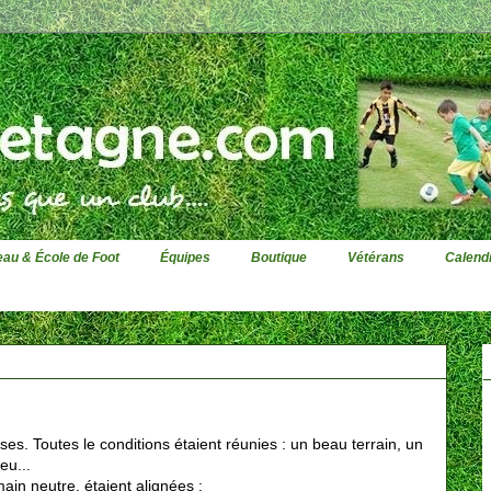
au & École de Foot
Équipes
Boutique
Vétérans
Calendr
s. Toutes le conditions étaient réunies : un beau terrain, un
eu...
ain neutre, étaient alignées :