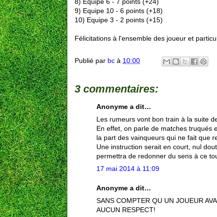
8) Equipe 6 - 7 points (+24)
9) Equipe 10 - 6 points (+18)
10) Equipe 3 - 2 points (+15)
Félicitations à l'ensemble des joueur et partic
Publié par
bc
à
10:00
3 commentaires:
Anonyme a dit…
Les rumeurs vont bon train à la suite d
En effet, on parle de matches truqués e
la part des vainqueurs qui ne fait que ren
Une instruction serait en court, nul do
permettra de redonner du sens à ce tour
17 mai 2014 à 11:09
Anonyme a dit…
SANS COMPTER QU UN JOUEUR AVAI
AUCUN RESPECT!