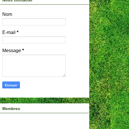
Nous contacter
Nom
E-mail
*
Message
*
Membres