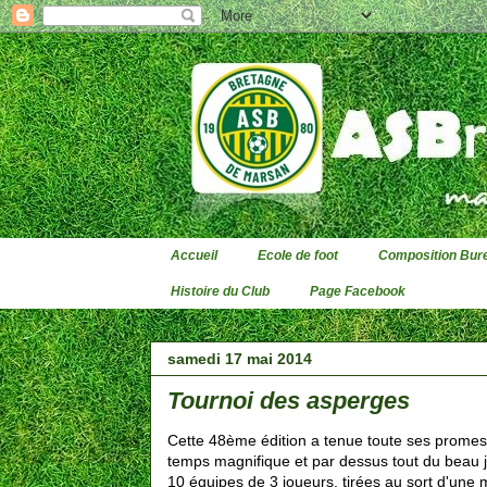
Accueil
Ecole de foot
Composition Bure
Histoire du Club
Page Facebook
samedi 17 mai 2014
Tournoi des asperges
Cette 48ème édition a tenue toute ses promesse
temps magnifique et par dessus tout du beau j
10 équipes de 3 joueurs, tirées au sort d'une m